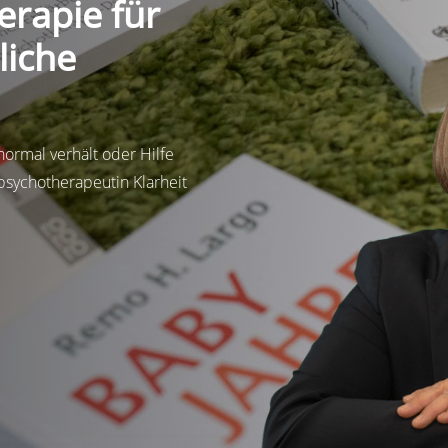
erapie für
liche
normal verhält oder Hilfe
psychotherapeutin Klarheit