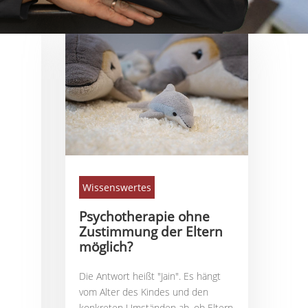
Wissenswertes
Psychotherapie ohne
Zustimmung der Eltern
möglich?
Die Antwort heißt "Jain". Es hängt
vom Alter des Kindes und den
konkreten Umständen ab, ob Eltern