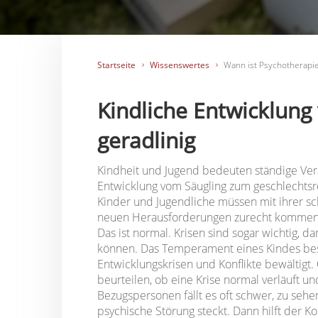
Startseite
Wissenswertes
Wann ist Psychotherapie
Kindliche Entwicklung 
geradlinig
Kindheit und Jugend bedeuten ständige Verä
Entwicklung vom Säugling zum geschlechtsre
Kinder und Jugendliche müssen mit ihrer sc
neuen Herausforderungen zurecht kommen.
Das ist normal. Krisen sind sogar wichtig, da
können. Das Temperament eines Kindes best
Entwicklungskrisen und Konflikte bewältigt.
beurteilen, ob eine Krise normal verläuft u
Bezugspersonen fällt es oft schwer, zu sehe
psychische Störung steckt. Dann hilft der Ko